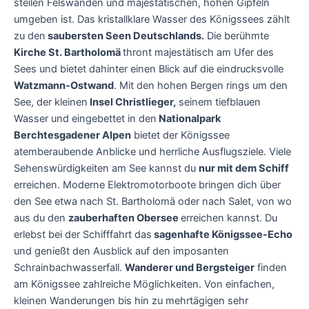
steilen Felswänden und majestätischen, hohen Gipfeln
umgeben ist. Das kristallklare Wasser des Königssees zählt
zu den
saubersten Seen Deutschlands.
Die berühmte
Kirche St. Bartholomä
thront majestätisch am Ufer des
Sees und bietet dahinter einen Blick auf die eindrucksvolle
Watzmann-Ostwand
. Mit den hohen Bergen rings um den
See, der kleinen
Insel Christlieger,
seinem tiefblauen
Wasser und eingebettet in den
Nationalpark
Berchtesgadener Alpen
bietet der Königssee
atemberaubende Anblicke und herrliche Ausflugsziele. Viele
Sehenswürdigkeiten am See kannst du
nur mit dem Schiff
erreichen. Moderne Elektromotorboote bringen dich über
den See etwa nach St. Bartholomä oder nach Salet, von wo
aus du den
zauberhaften Obersee
erreichen kannst. Du
erlebst bei der Schifffahrt das
sagenhafte Königssee-Echo
und genießt den Ausblick auf den imposanten
Schrainbachwasserfall.
Wanderer und Bergsteiger
finden
am Königssee zahlreiche Möglichkeiten. Von einfachen,
kleinen Wanderungen bis hin zu mehrtägigen sehr